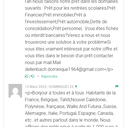
l’an.Nous faisons notre prêt dans les domaines
suivants : Prêt pour les rentrées scolaires,Prêt
Financier,Prêt immobilier,Prêt à
l’investissement,Prêt automobile,Dette de
consolidation,Prêt personnel, .Vous êtes fichés
où interdit bancaires?Venez a nous et nous
trouverons une solution à votre problèmeSi
vous êtes vraiment intéressé par notre offre et
vous êtes dans le besoin d’un prêt contacter
nous par mail.Mail:
dellenbach.dominique1964@gmail.com</p>
•
|
Répondre
13 Mars 2023 - DOMINIQUE123
¶
<p>Bonjour à toutes et à tous. Habitants de la
France, Belgique, Tahiti,Nouvel Calédonie,
Polynésie, française, Wallis And Futuna ,Suisse,
Allemagne, Italie, Portugal, Espagne, Canada,
etc…et autres partout dans le monde, Nous
offrons des prêts privé à partir de 1.000 euro à